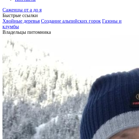
Саженцы от а до я
Быстрые ссылки
Хвойные деревья
Создание альпийских горок
Газоны и
клумбы
Владельцы питомника