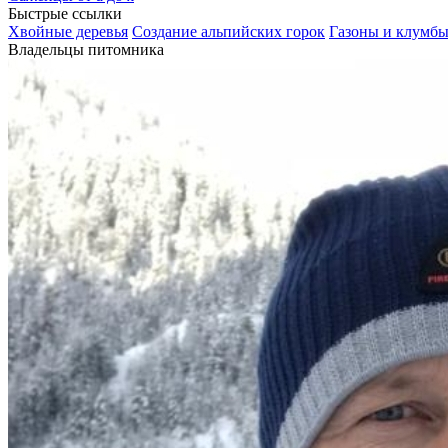
Быстрые ссылки
Хвойные деревья
Создание альпийских горок
Газоны и клумб
Владельцы питомника