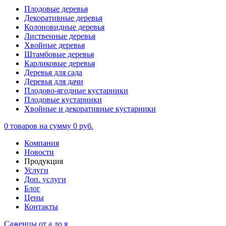
Плодовые деревья
Декоративные деревья
Колоновидные деревья
Лиственные деревья
Хвойные деревья
Штамбовые деревья
Карликовые деревья
Деревья для сада
Деревья для дачи
Плодово-ягодные кустарники
Плодовые кустарники
Хвойные и декоративные кустарники
0
товаров на сумму
0 руб.
Компания
Новости
Продукция
Услуги
Доп. услуги
Блог
Цены
Контакты
Саженцы от а до я