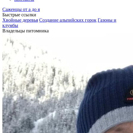
Саженцы от а до я
Быстрые ссылки
Хвойные деревья
Создание альпийских горок
Газоны и
клумбы
Владельцы питомника