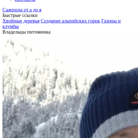
Саженцы от а до я
Быстрые ссылки
Хвойные деревья
Создание альпийских горок
Газоны и
клумбы
Владельцы питомника