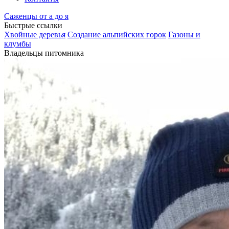
Саженцы от а до я
Быстрые ссылки
Хвойные деревья
Создание альпийских горок
Газоны и
клумбы
Владельцы питомника