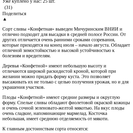
Уже куплено у нас: 25 шт.
(31)
Поделиться
▲
Сорт сливы «Конфетная» выведен Мичуринским ВНИИ и
отлично подходит для высадки в средней полосе России. От
других отличается очень ранними сроками созревания,
которые приходятся на конец июля – начало августа. Обладает
отличной зимостойкостью и высокой устойчивостью к
болезням и вредителям.
Деревья «Конфетной» имеют небольшую высоту и
отличаются широкой раскидистой кроной, которой при
желании можно придать форму куста. Это позволяет
высаживать их не только с целью получения урожая, но и для
украшения участков.
Плоды «Конфетной» имеют средние размеры и округлую
форму. Спелые сливы обладают фиолетовой окраской кожицы
и очень сочной зеленовато-желтой мякотью. На вкус плоды
очень сладкие, напоминающие мармелад. Косточка
небольшая, имеет среднюю отделяемость от мякоти.
К главным достоинствам сорта относятся: