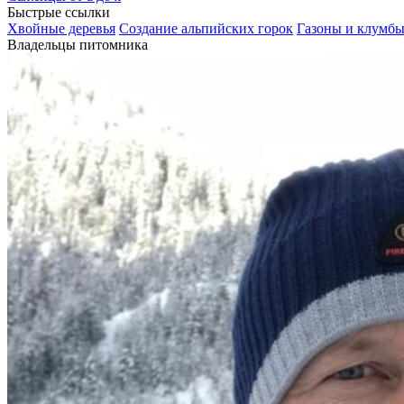
Быстрые ссылки
Хвойные деревья
Создание альпийских горок
Газоны и клумб
Владельцы питомника