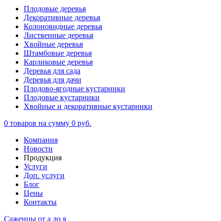
Плодовые деревья
Декоративные деревья
Колоновидные деревья
Лиственные деревья
Хвойные деревья
Штамбовые деревья
Карликовые деревья
Деревья для сада
Деревья для дачи
Плодово-ягодные кустарники
Плодовые кустарники
Хвойные и декоративные кустарники
0
товаров на сумму
0 руб.
Компания
Новости
Продукция
Услуги
Доп. услуги
Блог
Цены
Контакты
Саженцы от а до я