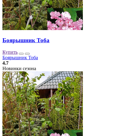
Боярышник Тоба
Купить
Боярышник Тоба
4.7
Новинки сезона