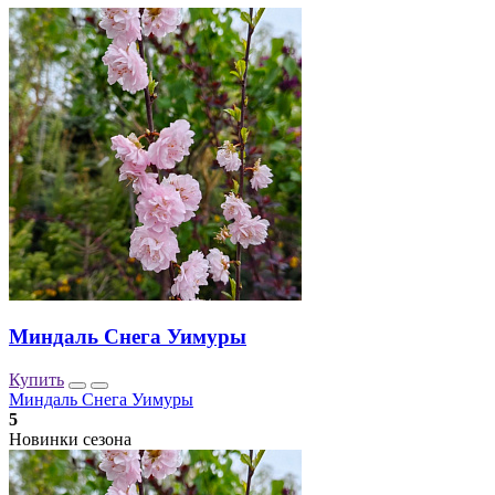
Миндаль Снега Уимуры
Купить
Миндаль Снега Уимуры
5
Новинки сезона