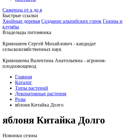
Саженцы от а до я
Быстрые ссылки
Хвойные деревья
Создание альпийских горок
Газоны и
клумбы
Владельцы питомника
Кривошеев Сергей Михайлович - кандидат
сельскохозяйственных наук
Кривошеева Валентина Анатольевна - агроном-
плодоовощевод
Главная
Каталог
Типы растений
Декоративные растения
Розы
яблоня Китайка Долго
яблоня Китайка Долго
Новинки сезона