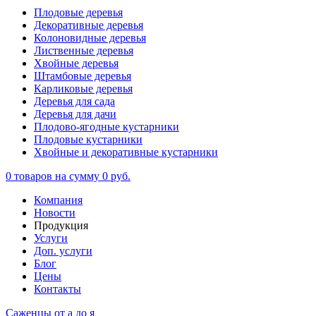
Плодовые деревья
Декоративные деревья
Колоновидные деревья
Лиственные деревья
Хвойные деревья
Штамбовые деревья
Карликовые деревья
Деревья для сада
Деревья для дачи
Плодово-ягодные кустарники
Плодовые кустарники
Хвойные и декоративные кустарники
0
товаров на сумму
0 руб.
Компания
Новости
Продукция
Услуги
Доп. услуги
Блог
Цены
Контакты
Саженцы от а до я