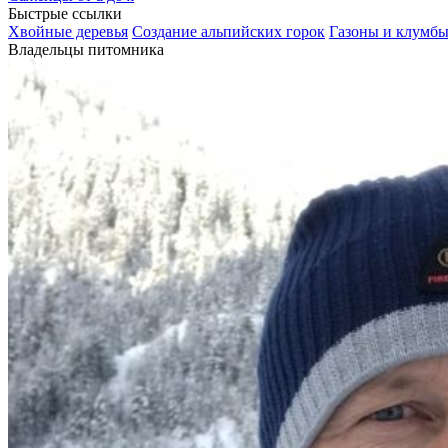
Быстрые ссылки
Хвойные деревья
Создание альпийских горок
Газоны и клумб
Владельцы питомника