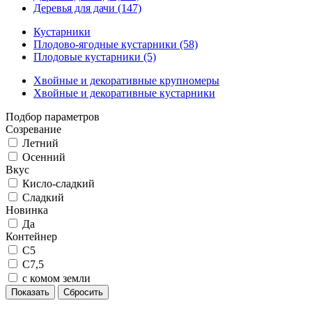
Деревья для дачи (147)
Кустарники
Плодово-ягодные кустарники (58)
Плодовые кустарники (5)
Хвойные и декоративные крупномеры
Хвойные и декоративные кустарники
Подбор параметров
Созревание
Летний
Осенний
Вкус
Кисло-сладкий
Сладкий
Новинка
Да
Контейнер
C5
C7,5
с комом земли
Показать
Сбросить