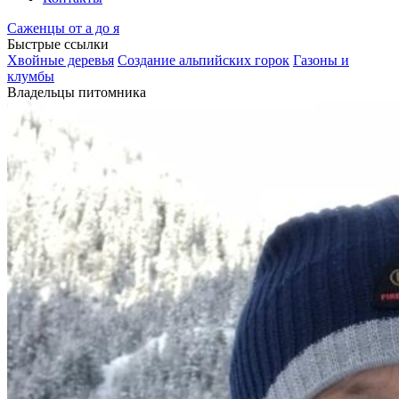
Саженцы от а до я
Быстрые ссылки
Хвойные деревья
Создание альпийских горок
Газоны и
клумбы
Владельцы питомника